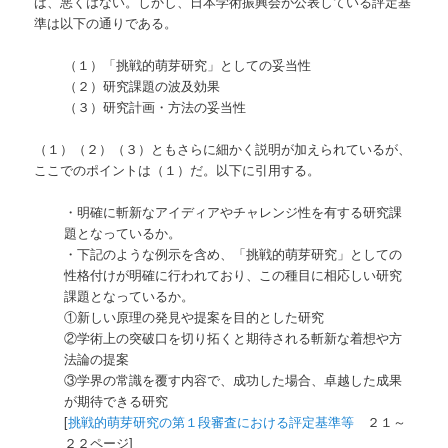
ば、悪くはない。しかし、日本学術振興会が公表している評定基
準は以下の通りである。
（１）「挑戦的萌芽研究」としての妥当性
（２）研究課題の波及効果
（３）研究計画・方法の妥当性
（１）（２）（３）ともさらに細かく説明が加えられているが、
ここでのポイントは（１）だ。以下に引用する。
・明確に斬新なアイディアやチャレンジ性を有する研究課
題となっているか。
・下記のような例示を含め、「挑戦的萌芽研究」としての
性格付けが明確に行われており、この種目に相応しい研究
課題となっているか。
①新しい原理の発見や提案を目的とした研究
②学術上の突破口を切り拓くと期待される斬新な着想や方
法論の提案
③学界の常識を覆す内容で、成功した場合、卓越した成果
が期待できる研究
[
挑戦的萌芽研究の第１段審査における評定基準等
２１～
２２ページ]