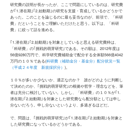
研究費の説明が長かったが、ここで問題にしているのは、研究費
が｢1.潜在期｣｢2.始動期｣の研究を支援・育成しているかどうかで
あった。このことを論じるのに最も妥当なのが、前項で、「科研
費」だということをご理解いただけたと思う。以下は、「科研
費」に絞って話を進める。
｢1.潜在期｣｢2.始動期｣を対象としていると思える研究費枠は、
「科研費」の｢挑戦的萌芽研究｣である。その額は、2012年度は
56億9280万円で、科学研究費補助金で配分する全体額566億4042
万円の１０％である(
科研費（補助金分・基金分）配分状況一覧
（平成２４年度 新規採択分）
)。
１０％が多いか少ないか、適正なのか？ 誰がどのように判断し
て決めたのか、｢挑戦的萌芽研究｣の根拠や哲学・理念などを、筆
者は充分に検討していない。しかし、「科研費」の１０％が｢1.
潜在期｣｢2.始動期｣を対象とした研究費なら配分額としては申し
分ないだろう。申し分ないというより、多過ぎるほどだ。
で、問題は、｢挑戦的萌芽研究｣が｢1.潜在期｣｢2.始動期｣を対象と
した研究費になっているかどうかである。