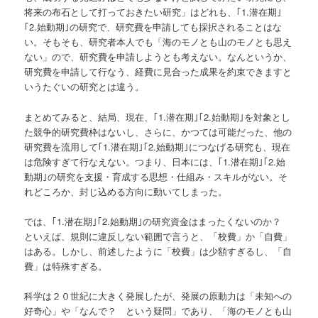
将来の布石として打っておきたい研究」はどれも、｢1.潜在期｣
｢2.始動期｣の研究で、研究費を申請しても採択されることはな
い。そもそも、研究者本人でも「海のモノとも山のモノとも思え
ない」ので、研究費を申請しようとも考えない。なんというか、
研究費を申請して行なう、経費に見合った成果を約束できますと
いうたぐいの研究とは違う。
まとめてみると、結局、現在、｢1.潜在期｣｢2.始動期｣を対象とし
た競争的研究費枠はないし、さらに、かつては可能だった、他の
研究費を流用して｢1.潜在期｣｢2.始動期｣につなげる研究も、現在
は危険すぎて行なえない。つまり、日本には、｢1.潜在期｣｢2.始
動期｣の研究を支援・育成する思想・仕組み・スキルがない。そ
れどころか、封じ込める方向に動いてしまった。
では、｢1.潜在期｣｢2.始動期｣の研究資金はまったくないのか？
といえば、規則に違反しない範囲で言うと、「校費」か「自費」
はある。しかし、前述したように「校費」は少額すぎるし、「自
費」は特殊すぎる。
科学は２０世紀に大きく発展したが、発展の原動力は「未知への
好奇心」や「なんで？ という疑問」であり、「海のモノとも山