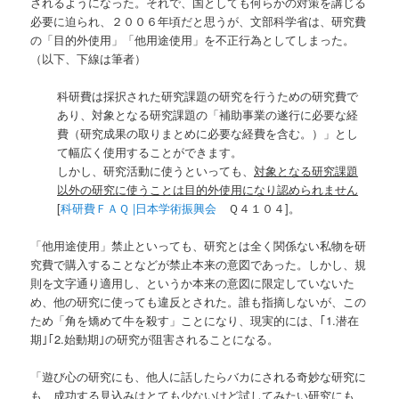
されるようになった。それで、国としても何らかの対策を講じる
必要に迫られ、２００６年頃だと思うが、文部科学省は、研究費
の「目的外使用」「他用途使用」を不正行為としてしまった。
（以下、下線は筆者）
科研費は採択された研究課題の研究を行うための研究費で
あり、対象となる研究課題の「補助事業の遂行に必要な経
費（研究成果の取りまとめに必要な経費を含む。）」とし
て幅広く使用することができます。
しかし、研究活動に使うといっても、
対象となる研究課題
以外の研究に使うことは目的外使用になり認められません
[
科研費ＦＡＱ |日本学術振興会
Ｑ４１０４]。
「他用途使用」禁止といっても、研究とは全く関係ない私物を研
究費で購入することなどが禁止本来の意図であった。しかし、規
則を文字通り適用し、というか本来の意図に限定していないた
め、他の研究に使っても違反とされた。誰も指摘しないが、この
ため「角を矯めて牛を殺す」ことになり、現実的には、｢1.潜在
期｣｢2.始動期｣の研究が阻害されることになる。
「遊び心の研究にも、他人に話したらバカにされる奇妙な研究に
も、成功する見込みはとても少ないけど試してみたい研究にも、