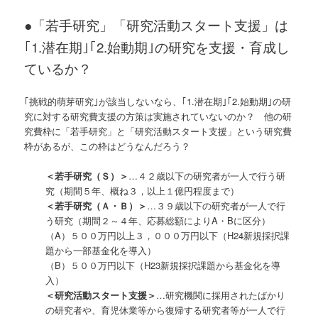
●
「若手研究」「研究活動スタート支援」は
｢1.潜在期｣｢2.始動期｣の研究を支援・育成し
ているか？
｢挑戦的萌芽研究｣が該当しないなら、｢1.潜在期｣｢2.始動期｣の研
究に対する研究費支援の方策は実施されていないのか？ 他の研
究費枠に「若手研究」と「研究活動スタート支援」という研究費
枠があるが、この枠はどうなんだろう？
＜若手研究（Ｓ）＞
…４２歳以下の研究者が一人で行う研
究（期間５年、概ね３，以上１億円程度まで）
＜若手研究（Ａ・Ｂ）＞
…３９歳以下の研究者が一人で行
う研究（期間２～４年、応募総額によりA・Bに区分）
（A）５００万円以上３，０００万円以下（H24新規採択課
題から一部基金化を導入）
（B）５００万円以下（H23新規採択課題から基金化を導
入）
＜研究活動スタート支援＞
…研究機関に採用されたばかり
の研究者や、育児休業等から復帰する研究者等が一人で行