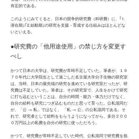
肯定的である。
このようにみてくると、日本の競争的研究費（科研費）に、｢1.
潜在期｣｢2.始動期｣の研究を支援・育成する仕組みはほとんどな
いといえる。
●
研究費の「他用途使用」の禁じ方を変更す
べし
かつて日本の大学は、研究費が常時不足していた。筆者が、１９
７０年代に大学院生として過ごした名古屋大学分子生物の研究室
は、当時、日本の最先端の研究を進めている研究室だったが、研
究費は不足していた。筆者は、その研究室で、人生をかけて研究
に打ち込むということは、自分の時間・能力・体力だけでなく、
自分の給料も研究につぎ込むものだと思って育った。公私混同だ
が、「公 → 私」ではなく、 「私 → 公」の公私混同である。そ
れで、研究者として給料をもらうようになってから、多分２００
０万円以上の私費を自分の研究に使っただろう。
かつて、研究費が常時不足していた時代、公私混同で研究費を捻