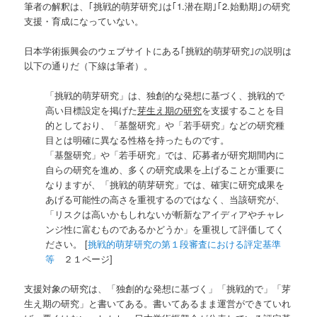
筆者の解釈は、｢挑戦的萌芽研究｣は｢1.潜在期｣｢2.始動期｣の研究
支援・育成になっていない。
日本学術振興会のウェブサイトにある｢挑戦的萌芽研究｣の説明は
以下の通りだ（下線は筆者）。
「挑戦的萌芽研究」は、独創的な発想に基づく、挑戦的で
高い目標設定を掲げた
芽生え期の研究
を支援することを目
的としており、「基盤研究」や「若手研究」などの研究種
目とは明確に異なる性格を持ったものです。
「基盤研究」や「若手研究」では、応募者が研究期間内に
自らの研究を進め、多くの研究成果を上げることが重要に
なりますが、「挑戦的萌芽研究」では、確実に研究成果を
あげる可能性の高さを重視するのではなく、当該研究が、
「リスクは高いかもしれないが斬新なアイディアやチャレ
ンジ性に富むものであるかどうか」を重視して評価してく
ださい。 [
挑戦的萌芽研究の第１段審査における評定基準
等
２１ページ]
支援対象の研究は、「独創的な発想に基づく」「挑戦的で」「芽
生え期の研究」と書いてある。書いてあるまま運営ができていれ