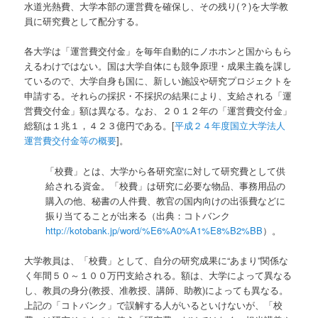
水道光熱費、大学本部の運営費を確保し、その残り(？)を大学教
員に研究費として配分する。
各大学は「運営費交付金」を毎年自動的にノホホンと国からもら
えるわけではない。国は大学自体にも競争原理・成果主義を課し
ているので、大学自身も国に、新しい施設や研究プロジェクトを
申請する。それらの採択・不採択の結果により、支給される「運
営費交付金」額は異なる。なお、２０１２年の「運営費交付金」
総額は１兆１，４２３億円である。[
平成２４年度国立大学法人
運営費交付金等の概要
]。
「校費」とは、大学から各研究室に対して研究費として供
給される資金。「校費」は研究に必要な物品、事務用品の
購入の他、秘書の人件費、教官の国内向けの出張費などに
振り当てることが出来る（出典：コトバンク
http://kotobank.jp/word/%E6%A0%A1%E8%B2%BB
）。
大学教員は、「校費」として、自分の研究成果に“あまり”関係な
く年間５０～１００万円支給される。額は、大学によって異なる
し、教員の身分(教授、准教授、講師、助教)によっても異なる。
上記の「コトバンク」で誤解する人がいるといけないが、「校