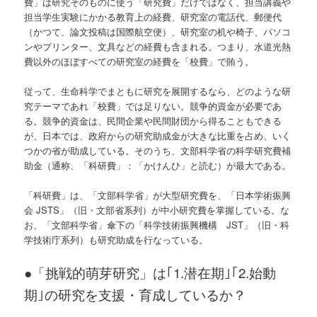
費」は研究そのものに使う「研究費」だけではなく、担当講義や
担当学生実験にかかる教育上の経費、研究室の電話代、郵便代
（かつて、論文投稿は国際航空便）、研究室の机や椅子、パソコ
ンやプリンター、文具などの経費も含まれる。つまり、水道光熱
費以外のほぼすべての研究室の経費を「校費」で賄う。
従って、生命科学でまともに研究を展開するなら、どのような研
究テーマであれ「校費」では足りない。競争的資金が必要であ
る。競争的資金は、民間企業や民間財団から得ることもできる
が、日本では、政府からの研究助成金が大きな比重を占め、いく
つかの省が助成している。そのうち、文部科学省の科学研究費補
助金（通称、「科研費」：「かけんひ」と読む）が最大である。
「科研費」は、「文部科学省」が大型研究費を、「日本学術振興
会 JSTS」（旧・文部省系列）が中小研究費を掌握している。な
お、「文部科学省」傘下の「科学技術振興機構 JST」（旧・科
学技術庁系列）も研究助成を行なっている。
●
「挑戦的萌芽研究」は｢1.潜在期｣｢2.始動
期｣の研究を支援・育成しているか？