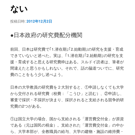
ン
ない
投稿日時:
2012年12月2日
●
日本政府の研究費配分機関
前回、日本は研究費で｢1.潜在期｣｢2.始動期｣の研究を支援・育成
できていないと述べた。実は、｢1.潜在期｣｢2.始動期｣の研究を支
援・育成すると思える研究費枠はある。スルドイ読者は、筆者が
間違えたと思うかもしれない。それで、話の脇道ついでに、研究
費のことをもう少し述べよう。
日本の大学教員の研究費を２大別すると、①申請しなくても大学
から交付される研究費（校費：「こうひ」と読む）、②申請し、
審査で採択・不採択が決まり、採択されると支給される競争的研
究費の2つがある。
①は国立大学の場合、国から支給される「運営費交付金」が原資
である（元は国民の税金）。支給された「運営費交付金」の中か
ら、大学本部が、全教職員の給与、大学の建物・施設の維持費・