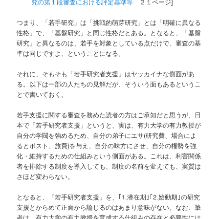
究の第１段審査における評定基準等
２１ページ]
つまり、「若手研究」は「挑戦的萌芽研究」とは「明確に異なる
性格」で、「基盤研究」と同じ性格だとある。となると、「基盤
研究」と異なるのは、若手を対象としている点だけで、審査の基
準は同じですよ、ということになる。
それに、そもそも「若手研究者支援」はヤッカイナな側面があ
る。以下は一部の人たちの見解だが、そういう面もあるというこ
とで書いておく。
若手支援に関する審査を務めた読者の方はご承知だと思うが、日
本で「若手研究者支援」というと、実は、有力大学の有力教授が
自分の学閥を強めるため、自分の弟子にエサ(研究費、場合によ
るとポスト、旅費)を与え、自分の味方にさせ、自分の権勢を強
化・維持するための仕組みという側面がある。これは、利害関係
者を排除する制度を導入しても、制度の名前を変えても、実質は
さほど変わらない。
となると、「若手研究者支援」を、｢1.潜在期｣｢2.始動期｣の研究
支援とからめて正面から論じるのはあまり意味がない。なお、筆
者は、有力大学の有力教授を育成する仕組みの存在と必要性には