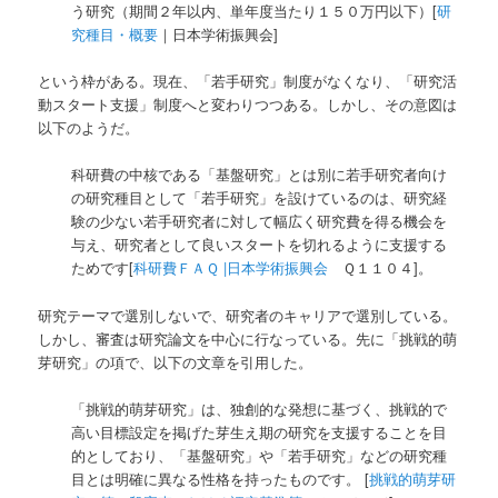
う研究（期間２年以内、単年度当たり１５０万円以下）[
研
究種目・概要
｜日本学術振興会]
という枠がある。現在、「若手研究」制度がなくなり、「研究活
動スタート支援」制度へと変わりつつある。しかし、その意図は
以下のようだ。
科研費の中核である「基盤研究」とは別に若手研究者向け
の研究種目として「若手研究」を設けているのは、研究経
験の少ない若手研究者に対して幅広く研究費を得る機会を
与え、研究者として良いスタートを切れるように支援する
ためです[
科研費ＦＡＱ |日本学術振興会
Ｑ１１０４]。
研究テーマで選別しないで、研究者のキャリアで選別している。
しかし、審査は研究論文を中心に行なっている。先に「挑戦的萌
芽研究」の項で、以下の文章を引用した。
「挑戦的萌芽研究」は、独創的な発想に基づく、挑戦的で
高い目標設定を掲げた芽生え期の研究を支援することを目
的としており、「基盤研究」や「若手研究」などの研究種
目とは明確に異なる性格を持ったものです。 [
挑戦的萌芽研