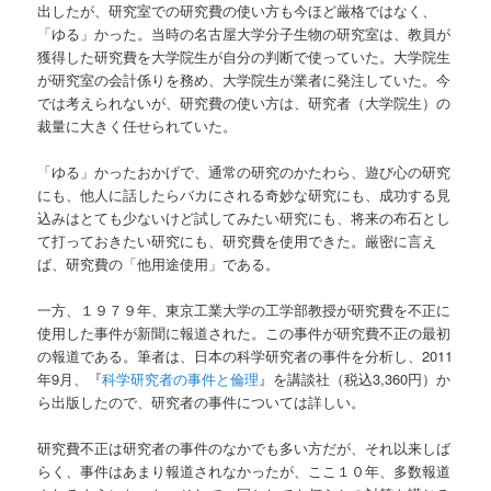
出したが、研究室での研究費の使い方も今ほど厳格ではなく、
「ゆる」かった。当時の名古屋大学分子生物の研究室は、教員が
獲得した研究費を大学院生が自分の判断で使っていた。大学院生
が研究室の会計係りを務め、大学院生が業者に発注していた。今
では考えられないが、研究費の使い方は、研究者（大学院生）の
裁量に大きく任せられていた。
「ゆる」かったおかげで、通常の研究のかたわら、遊び心の研究
にも、他人に話したらバカにされる奇妙な研究にも、成功する見
込みはとても少ないけど試してみたい研究にも、将来の布石とし
て打っておきたい研究にも、研究費を使用できた。厳密に言え
ば、研究費の「他用途使用」である。
一方、１９７９年、東京工業大学の工学部教授が研究費を不正に
使用した事件が新聞に報道された。この事件が研究費不正の最初
の報道である。筆者は、日本の科学研究者の事件を分析し、2011
年9月、『
科学研究者の事件と倫理
』を講談社（税込3,360円）か
ら出版したので、研究者の事件については詳しい。
研究費不正は研究者の事件のなかでも多い方だが、それ以来しば
らく、事件はあまり報道されなかったが、ここ１０年、多数報道