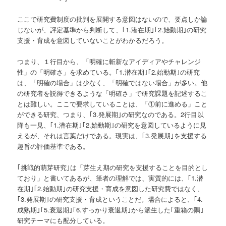
ここで研究費制度の批判を展開する意図はないので、要点しか論
じないが、評定基準から判断して、｢1.潜在期｣｢2.始動期｣の研究
支援・育成を意図していないことがわかるだろう。
つまり、１行目から、「明確に斬新なアイディアやチャレンジ
性」の「明確さ」を求めている。｢1.潜在期｣｢2.始動期｣の研究
は、「明確の場合」は少なく、「明確ではない場合」が多い。他
の研究者を説得できるような「明確さ」で研究課題を記述するこ
とは難しい。ここで要求していることは、「①前に進める」こと
ができる研究、つまり、｢3.発展期｣の研究なのである。2行目以
降も一見、｢1.潜在期｣｢2.始動期｣の研究を意図しているように見
えるが、それは言葉だけである。現実は、｢3.発展期｣を支援する
趣旨の評価基準である。
｢挑戦的萌芽研究｣は「芽生え期の研究を支援することを目的とし
ており」と書いてあるが、筆者の理解では、実質的には、｢1.潜
在期｣｢2.始動期｣の研究支援・育成を意図した研究費ではなく、
｢3.発展期｣の研究支援・育成ということだ。場合によると、｢4.
成熟期｣｢5.衰退期｣｢6.すっかり衰退期｣から派生した｢重箱の隅｣
研究テーマにも配分している。