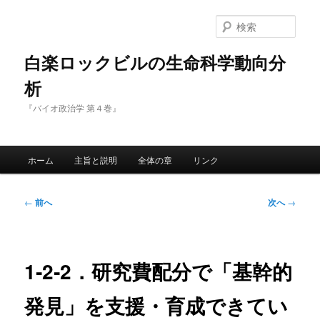
メ
イ
検
ン
索
コ
白楽ロックビルの生命科学動向分
ン
析
テ
ン
『バイオ政治学 第４巻』
ツ
へ
移
メ
動
ホーム
主旨と説明
全体の章
リンク
イ
ン
メ
投
←
前へ
次へ
→
ニ
稿
ュ
ナ
ー
ビ
ゲ
1‐2‐2．研究費配分で「基幹的
ー
シ
発見」を支援・育成できてい
ョ