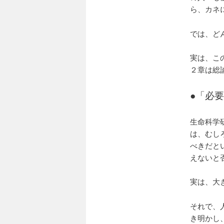
ら、カネ
では、ど
実は、こ
２章は総
●
「必要
生命科学
は、むし
べきだと
えないと
実は、大
それで、
き明かし