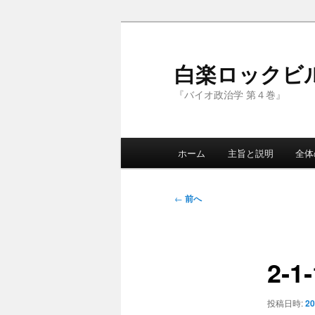
メ
イ
ン
白楽ロックビ
コ
『バイオ政治学 第４巻』
ン
テ
ン
メ
ツ
ホーム
主旨と説明
全体
イ
へ
ン
移
メ
投
動
←
前へ
ニ
稿
ュ
ナ
ー
ビ
2‐
ゲ
ー
シ
投稿日時:
2