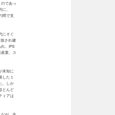
）のであっ
的に、
の間で支
代にそぐ
解放され健
れ、iPS
楽産業、ス
が未知に
展した１
た。しか
ほとんど
ティアは
うだが、生