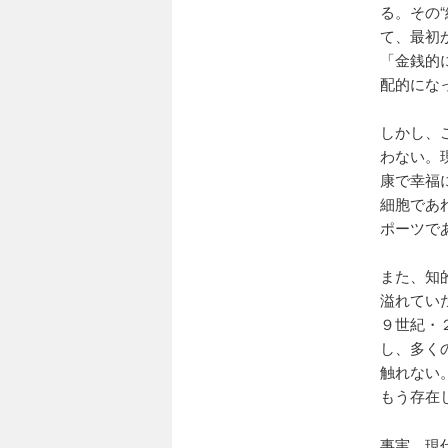
る。その
て、最初
「金銭的
配的にな
しかし、
わない。
康で幸福
細胞であ
ポーツで
また、知
溢れてい
９世紀・
し、多く
触れない
もう存在
事実、現