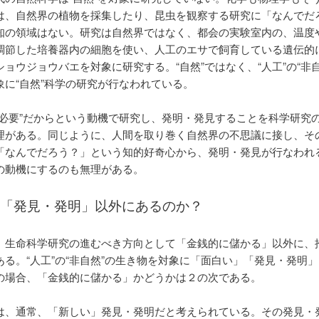
は、自然界の植物を採集したり、昆虫を観察する研究に「なんでだ
知の領域はない。研究は自然界ではなく、都会の実験室内の、温度
調節した培養器内の細胞を使い、人工のエサで飼育している遺伝的
ョウジョウバエを対象に研究する。“自然”ではなく、“人工”の“非自
象に“自然”科学の研究が行なわれている。
“必要”だからという動機で研究し、発明・発見することを科学研究
理がある。同じように、人間を取り巻く自然界の不思議に接し、そ
「なんでだろう？」という知的好奇心から、発明・発見が行なわれ
の動機にするのも無理がある。
「発見・発明」以外にあるのか？
、生命科学研究の進むべき方向として「金銭的に儲かる」以外に、
ある。“人工”の“非自然”の生き物を対象に「面白い」「発見・発明
の場合、「金銭的に儲かる」かどうかは２の次である。
は、通常、「新しい」発見・発明だと考えられている。その発見・