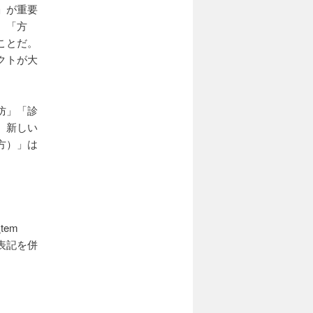
」が重要
、「方
ことだ。
クトが大
防」「診
、新しい
方）」は
s
tem
表記を併
。