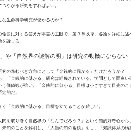
につながる研究をすればよい。
んな生命科学研究が儲かるのか？
の命題に対する答えが本書の主眼で、第３章以降、各論を詳細に述
論を論じる。
」や「自然界の謎解の明」は研究の動機にならない
研究の進むべき方向にとして「金銭的に儲かる」だけだろうか？ 
ろ、「金銭的に儲かる」研究は軽蔑されている。学問として面白い
いう価値観が強い。「金銭的に儲かる」目標は小さすぎて目先のこ
否定的だ。
きく「金銭的に儲かる」目標を立てることが難しい。
人間を取り巻く自然界の「なんでだろう？」という知的好奇心から
、未知のことを解明し、「人類の知の蓄積」をし、「知識体系の構