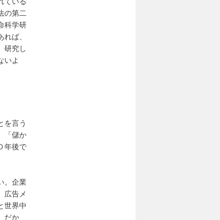
れている
法の第二
命科学研
あれば、
、研究し
ないよ
とを言う
、「儲か
０年後で
い。企業
、広告メ
と世界中
。だか