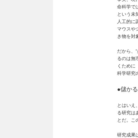
命科学で
という未
人工的に
マウスやシ
き物を対
だから、
るのは無
くために
科学研究
●
儲かる
とはいえ
る研究は
とだ。こ
研究成果