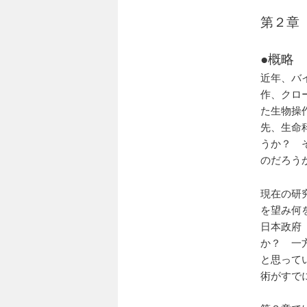
ョ
ン
第２章
●
概略
近年、バ
作、クロ
た生物操
先、生命
うか？ 
のだろう
現在の研
を望み何
日本政府
か？ 一
と思って
術がすで