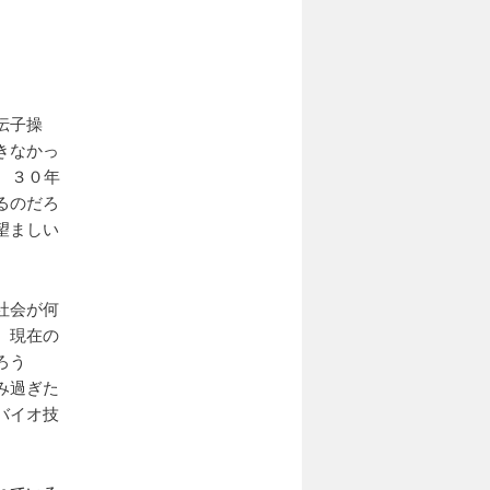
伝子操
きなかっ
、３０年
るのだろ
望ましい
社会が何
、現在の
ろう
み過ぎた
バイオ技