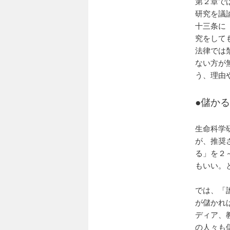
第２章で
研究を議
十三条に
究をして
法律では
ない方が
う、理由
●
儲かる
生命科学
が、推奨
る」を２
もいい。
では、「
が儲かれ
ディア、
の人々も