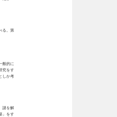
べる。第
一般的に
研究をす
としか考
、謎を解
築」をす