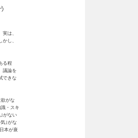
う
、実は、
しかし、
ある程
、議論を
拭できな
意欲がな
知識・スキ
｣がない
気｣がな
｢日本が衰