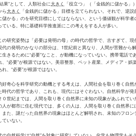
“結果”として、人類社会に
大きく
「役立つ」（「金銭的に儲かる」
から
大きく
「金銭的に儲かる」目標を立てられない。それで、逆説
に儲かる」のを研究目標にしてはならない、という価値観が科学者
っている。特に基礎科学推進派にこの考えをする人が多い。
この研究姿勢は「必要は発明の母」の時代の哲学で、古すぎて、現
現代の発明のかなりの部分は、1世紀前と異なり、人間が苦難から
に生きるために“必要”なこと、が動機になっていない。携帯電話であ
れ、“必要”が根源ではない。美容整形、ペット産業、メディア・娯
あれ、“必要”が根源ではない。
的好奇心を科学研究の動機とする考えは、人間社会を取り巻く自然
た時代の哲学であり、これも、現代にはそぐわない。自然科学が発
２０世紀までは、人間を取り巻く自然界に未知の現象があふれてい
の人が都市に住む現代では、多くの人は、人間を取り巻く自然界に
。また、謎だった自然界の現象はほとんど解明され、未知のフロン
していない。
代の自然科学は“自然”を対象に研究していない。化学も物理学もそ