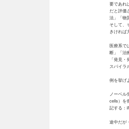
要であれ
だと評価
法」「物
そして、
きければ
医療系で
断」「治
「発見・
スパイラ
例を挙げ
ノーベル
cell
記する：i
途中だが