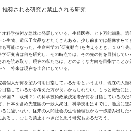
 推奨される研究と禁止される研究
イオ科学技術が急速に発展している。生殖医療、ヒト万能細胞、遺
ーン生物、遺伝子食品などたくさんある。少し前までは想像すらで
作も可能になった。生命科学の｢研究動向｣を考えるとき、１０年先
科学研究者は何を研究し、その時点では、その先の何を目指してい
それを読み取り、現在の私たちは、どのような方向を目指すことが
か？ 将来は現在を土台にしている。
究者個人が何を望み何を目指しているかをというより、現在の人類
を目指しているかを考えた方が良いかもしれない。もっと厳密には
（米国？ 欧州？）の科学技術政策決定者が何を目指しているのだ
方、日本を含め先進国の一般大衆は、科学技術はすでに、過度に進
いるに違いない。従来の人間社会の生命倫理観から一歩踏み出した
にあるし、むしろ禁止すべきだと思う研究もあるだろう。