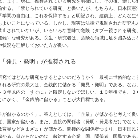
は、まず、現在、推奨されている研究を明確にし、その後、禁じら
論する。「禁じられている研究」と書いたが、もちろん、日本国憲
「学問の自由は、これを保障する」と明記され、建前上、どんな生
もよいことになっている。しかし、現実は法律で規制された研究も
禁止されていないが、いろいろな意味で危険（タブー視される研究
無難）な研究がある。院生・研究者は、危険な領域に足を踏み込ま
や状況を理解しておいた方が良い。
「発見・発明」が推奨される
研究ではどんな研究をするとよいのだろうか？ 最初に世俗的なこ
される研究の最大は、金銭的に儲かる「発見・発明」である。なお
～３年以内の「すぐに」と限定しないでほしい。１０年後でも、３
とにかく、「金銭的に儲かる」ことが大目標である。
誰が儲かるのか？」。答えとしては、「企業」が儲かると考えて良
ば、国家が儲かる。また、直接の関係者（発明・発見者だけでなく
教育界などさまざま）が儲かる。間接的な関係者つまり、日本国民
儲かる。儲からないのは、敵対する企業、国、関係者、国民である