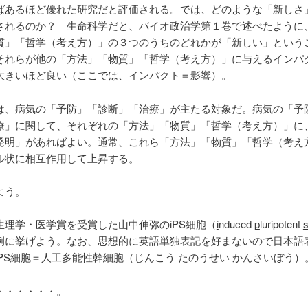
ばあるほど優れた研究だと評価される。では、どのような「新しさ
されるのか？ 生命科学だと、バイオ政治学第１巻で述べたように
質」「哲学（考え方）」の３つのうちのどれかが「新しい」という
それらが他の「方法」「物質」「哲学（考え方）」に与えるインパ
大きいほど良い（ここでは、インパクト＝影響）。
は、病気の「予防」「診断」「治療」が主たる対象だ。病気の「予
療」に関して、それぞれの「方法」「物質」「哲学（考え方）」に
発明」があればよい。通常、これら「方法」「物質」「哲学（考え
ル状に相互作用して上昇する。
よう。
生理学・医学賞を受賞した山中伸弥のiPS細胞（
i
nduced
p
luripotent
s）を例に挙げよう。なお、思想的に英語単独表記を好まないので日本語
PS細胞­＝人工多能性幹細胞（じんこう たのうせい かんさいぼう）
・・・・・・。