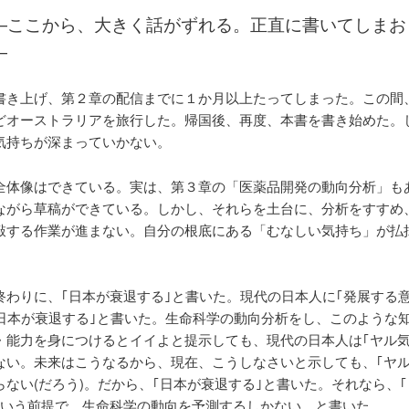
―ここから、大きく話がずれる。正直に書いてしまお
―
書き上げ、第２章の配信までに１か月以上たってしまった。この間
どオーストラリアを旅行した。帰国後、再度、本書を書き始めた。
気持ちが深まっていかない。
全体像はできている。実は、第３章の「医薬品開発の動向分析」も
ながら草稿ができている。しかし、それらを土台に、分析をすすめ
敲する作業が進まない。自分の根底にある「むなしい気持ち」が払
終わりに、｢日本が衰退する｣と書いた。現代の日本人に｢発展する
｢日本が衰退する｣と書いた。生命科学の動向分析をし、このような
・能力を身につけるとイイよと提示しても、現代の日本人は｢ヤル気
ない。未来はこうなるから、現在、こうしなさいと示しても、｢ヤル
らない(だろう)。だから、｢日本が衰退する｣と書いた。それなら、
という前提で、生命科学の動向を予測するしかない、と書いた。