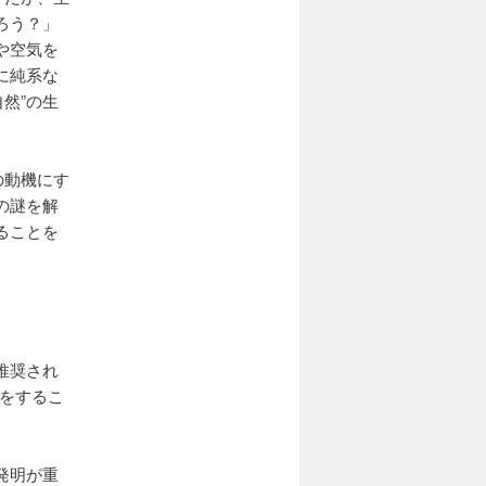
ろう？」
や空気を
に純系な
然”の生
の動機にす
の謎を解
ることを
推奨され
」をするこ
発明が重