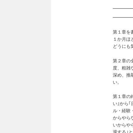
―――
―――
第１章を
１か月ほ
どうにも
第２章の
度、粗雑
深め、推
い。
第１章の
い｣から
ル・経験
からやら
いからや
退する｣