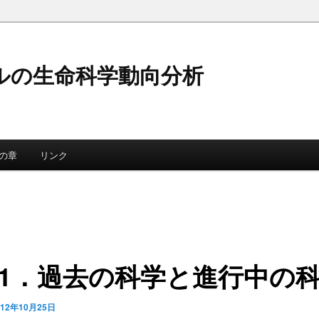
ルの生命科学動向分析
の章
リンク
1‐1．過去の科学と進行中の
012年10月25日