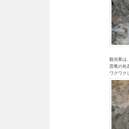
観光客は
恐竜の化
ワクワク