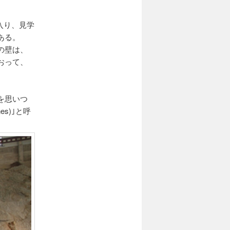
ら入り、見学
ある。
の壁は、
おって、
を思いつ
s)｣と呼