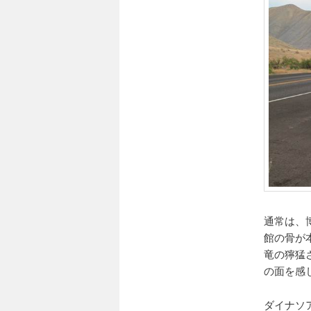
通常は、
館の骨が
竜の獰猛
の面を感
ダイナソ