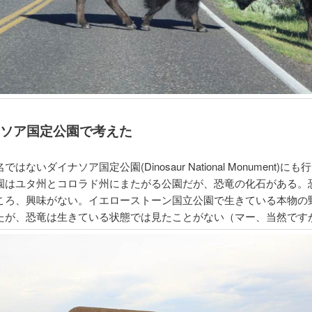
ナソア国定公園で考えた
はないダイナソア国定公園(Dinosaur National Monument)に
園はユタ州とコロラド州にまたがる公園だが、恐竜の化石がある。
ころ、興味がない。イエローストーン国立公園で生きている本物の
たが、恐竜は生きている状態では見たことがない（マー、当然です