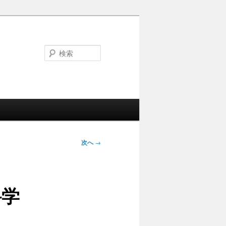
検
索
次へ
→
科学