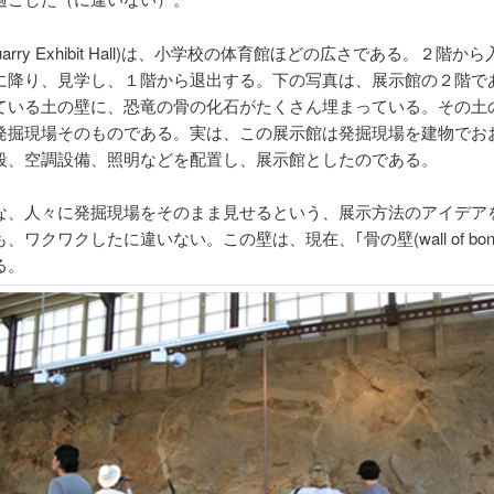
uarry Exhibit Hall)は、小学校の体育館ほどの広さである。２階か
に降り、見学し、１階から退出する。下の写真は、展示館の２階で
ている土の壁に、恐竜の骨の化石がたくさん埋まっている。その土
発掘現場そのものである。実は、この展示館は発掘現場を建物でお
段、空調設備、照明などを配置し、展示館としたのである。
な、人々に発掘現場をそのまま見せるという、展示方法のアイデア
、ワクワクしたに違いない。この壁は、現在、｢骨の壁(wall of bone
る。