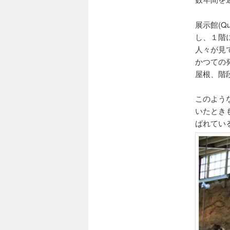
展示館(Q
し、１階
人々が見
かつての
屋根、階
このよう
いたときも
ばれてい