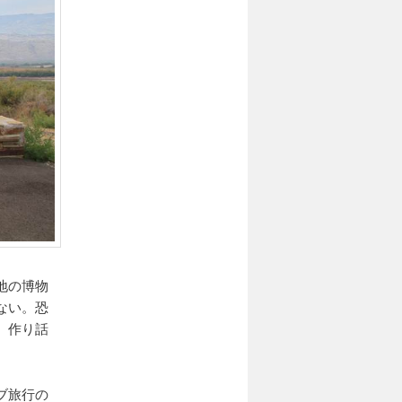
地の博物
ない。恐
、作り話
ブ旅行の