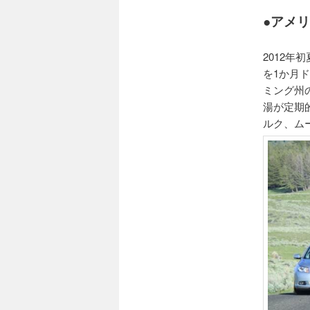
ョ
ン
●アメ
2012
を1か月
ミング州
湯が定期
ルク、ム