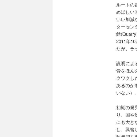
ルートの
めぼしい
いい加減
ターセンター
館(Qua
2011
たが、ラ
説明による
骨をほん
クワクし
あるのか
いない）
初期の発
り、国や
にも大き
し、興奮
数年間を