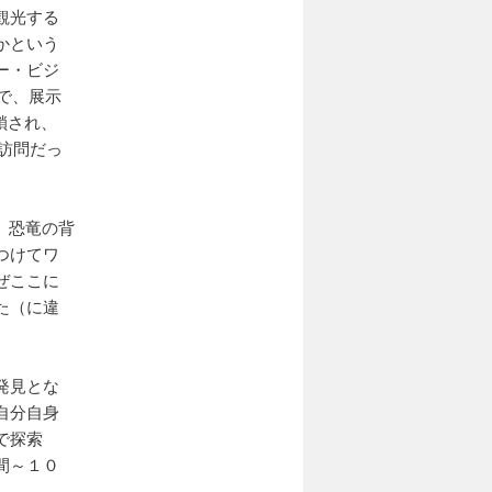
観光する
かという
ー・ビジ
バスで、展示
閉鎖され、
な訪問だっ
に、恐竜の背
つけてワ
ぜここに
た（に違
発見とな
自分自身
で探索
間～１０