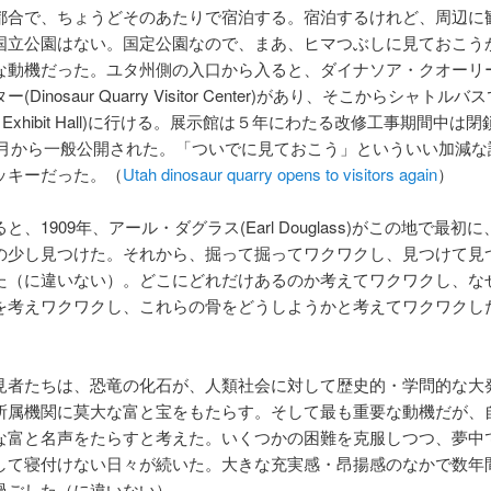
都合で、ちょうどそのあたりで宿泊する。宿泊するけれど、周辺に
国立公園はない。国定公園なので、まあ、ヒマつぶしに見ておこう
な動機だった。ユタ州側の入口から入ると、ダイナソア・クオーリ
(Dinosaur Quarry Visitor Center)があり、そこからシャトル
rry Exhibit Hall)に行ける。展示館は５年にわたる改修工事期間中は
年10月から一般公開された。「ついでに見ておこう」といういい加減
ッキーだった。（
Utah dinosaur quarry opens to visitors again
）
と、1909年、アール・ダグラス(Earl Douglass)がこの地で最初
の少し見つけた。それから、掘って掘ってワクワクし、見つけて見
た（に違いない）。どこにどれだけあるのか考えてワクワクし、な
を考えワクワクし、これらの骨をどうしようかと考えてワクワクし
。
見者たちは、恐竜の化石が、人類社会に対して歴史的・学問的な大
所属機関に莫大な富と宝をもたらす。そして最も重要な動機だが、
な富と名声をたらすと考えた。いくつかの困難を克服しつつ、夢中
して寝付けない日々が続いた。大きな充実感・昂揚感のなかで数年
過ごした（に違いない）。