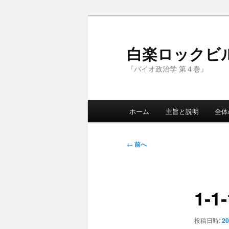
メ
イ
ン
白楽ロックビ
コ
『バイオ政治学 第４巻』
ン
テ
ン
メ
ツ
ホーム
主旨と説明
全体
イ
へ
ン
移
メ
投
動
←
前へ
ニ
稿
ュ
ナ
ー
ビ
1‐
ゲ
ー
シ
投稿日時:
2