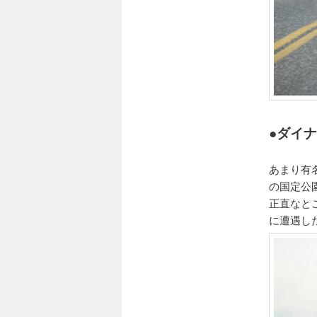
●ダイ
あまり有名で
の国定公
正直なと
に遭遇し